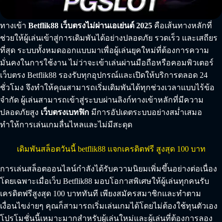
ทางเข้า
Betflik88 เว็บตรงไม่ผ่านเอเย่นต์ 2025
คือเส้นทางหลักที่
ช่วยให้ผู้เล่นเข้าสู่การเดิมพันได้อย่างปลอดภัย รวดเร็ว และเสถียร
ที่สุด ระบบทั้งหมดออกแบบมาเพื่อผู้เล่นยุคใหม่ที่ต้องการความ
มั่นคงในการใช้งาน ไม่ว่าจะเข้าเล่นผ่านมือถือหรือคอมพิวเตอร์
เว็บตรง Betflik88 รองรับทุกอุปกรณ์และเปิดให้บริการตลอด 24
ชั่วโมง จึงทำให้คุณสามารถเริ่มเดิมพันได้ทุกช่วงเวลาแบบไร้ข้อ
จำกัด ผู้เล่นสามารถเข้าสู่ระบบผ่านลิงก์ทางเข้าหลักที่มีความ
ปลอดภัยสูง
เว็บตรงเบทฟิก
มีการอัปเดตระบบอย่างสม่ำเสมอ
ทำให้การเล่นเกมลื่นไหลและไม่มีสะดุด
เดิมพันสล็อตวันนี้ betflik88 แจกเครดิตฟรี สูงสุด 100 บาท
การเล่นสล็อตออนไลน์กำลังได้รับความนิยมเพิ่มขึ้นอย่างต่อเนื่อง
โดยเฉพาะเมื่อเว็บ Betflik88 มอบโอกาสพิเศษให้ผู้เล่นทุกคนรับ
เครดิตฟรีสูงสุด 100 บาททันที เพียงสมัครสมาชิกและทำตาม
เงื่อนไขง่ายๆ คุณก็สามารถเริ่มเล่นเกมได้โดยไม่ต้องใช้ทุนตัวเอง
โปรโมชั่นนี้เหมาะมากสำหรับผู้เล่นใหม่และผู้เล่นที่ต้องการลอง