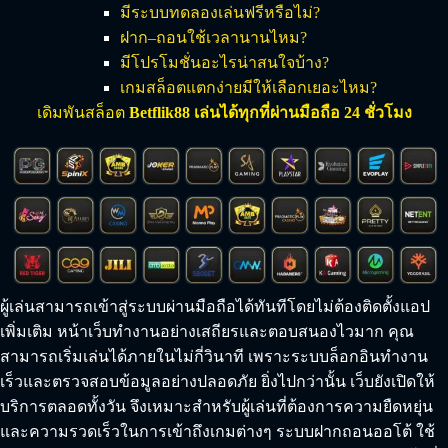
มีระบบทดลองเล่นฟรีหรือไม่?
ฝาก–ถอนใช้เวลานานไหม?
มีโปรโมชั่นอะไรน่าสนใจบ้าง?
เกมสล็อตแตกง่ายมีให้เลือกเยอะไหม?
เดิมพันสล็อต
Betflik88 เล่นได้ทุกที่ผ่านมือถือ 24 ชั่วโมง
ผู้เล่นสามารถเข้าสู่ระบบผ่านมือถือได้ทันทีโดยไม่ต้องติดตั้งแอป
เพิ่มเติม หน้าเว็บทำงานอย่างเสถียรและตอบสนองไวมาก คุณ
สามารถเริ่มเล่นได้ภายในไม่กี่วินาที เพราะระบบล็อกอินทำงาน
เร็วและตรวจสอบข้อมูลอย่างปลอดภัย ยิ่งไปกว่านั้น เว็บยังเปิดให้
บริการตลอดทั้งวัน จึงเหมาะสำหรับผู้เล่นที่ต้องการความยืดหยุ่น
และความรวดเร็วในการเข้าถึงเกมต่างๆ ระบบฝากถอนออโต้ ใช้