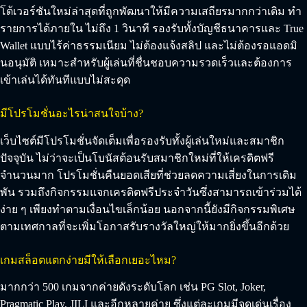
โต้เวอร์ชันใหม่ล่าสุดที่ถูกพัฒนาให้มีความเสถียรมากกว่าเดิม ทำ
รายการได้ภายใน ไม่ถึง 1 วินาที รองรับทั้งบัญชีธนาคารและ True
Wallet แบบไร้ค่าธรรมเนียม ไม่ต้องแจ้งสลิป และไม่ต้องรอแอดมิ
นอนุมัติ เหมาะสำหรับผู้เล่นที่ชื่นชอบความรวดเร็วและต้องการ
เข้าเล่นได้ทันทีแบบไม่สะดุด
มีโปรโมชั่นอะไรน่าสนใจบ้าง?
เว็บไซต์มีโปรโมชั่นจัดเต็มเพื่อรองรับทั้งผู้เล่นใหม่และสมาชิก
ปัจจุบัน ไม่ว่าจะเป็นโบนัสต้อนรับสมาชิกใหม่ที่ให้เครดิตฟรี
จำนวนมาก โปรโมชั่นคืนยอดเสียที่ช่วยลดความเสี่ยงในการเดิม
พัน รวมถึงกิจกรรมแจกเครดิตฟรีประจำวันซึ่งสามารถเข้าร่วมได้
ง่าย ๆ เพียงทำตามเงื่อนไขเล็กน้อย นอกจากนี้ยังมีกิจกรรมพิเศษ
ตามเทศกาลที่จะเพิ่มโอกาสรับรางวัลใหญ่ให้มากยิ่งขึ้นอีกด้วย
เกมสล็อตแตกง่ายมีให้เลือกเยอะไหม?
มากกว่า 500 เกมจากค่ายดังระดับโลก เช่น PG Slot, Joker,
Pragmatic Play, JILI และอีกหลายค่าย ซึ่งแต่ละเกมมีจุดเด่นเรื่อง