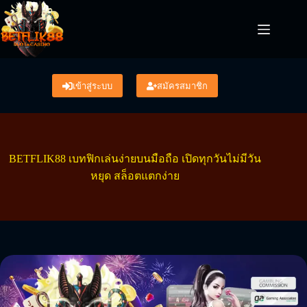
Skip
to
content
เข้าสู่ระบบ
สมัครสมาชิก
BETFLIK88 เบทฟิกเล่นง่ายบนมือถือ เปิดทุกวันไม่มีวัน
หยุด สล็อตแตกง่าย