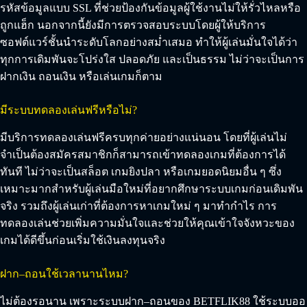
รหัสข้อมูลแบบ SSL ที่ช่วยป้องกันข้อมูลผู้ใช้งานไม่ให้รั่วไหลหรือ
ถูกแฮ็ก นอกจากนี้ยังมีการตรวจสอบระบบโดยผู้ให้บริการ
ซอฟต์แวร์ชั้นนำระดับโลกอย่างสม่ำเสมอ ทำให้ผู้เล่นมั่นใจได้ว่า
ทุกการเดิมพันจะโปร่งใส ปลอดภัย และเป็นธรรม ไม่ว่าจะเป็นการ
ฝากเงิน ถอนเงิน หรือเล่นเกมก็ตาม
มีระบบทดลองเล่นฟรีหรือไม่?
มีบริการทดลองเล่นฟรีครบทุกค่ายอย่างแน่นอน โดยที่ผู้เล่นไม่
จำเป็นต้องสมัครสมาชิกก็สามารถเข้าทดลองเกมที่ต้องการได้
ทันที ไม่ว่าจะเป็นสล็อต เกมยิงปลา หรือเกมยอดนิยมอื่น ๆ ซึ่ง
เหมาะมากสำหรับผู้เล่นมือใหม่ที่อยากศึกษาระบบเกมก่อนเดิมพัน
จริง รวมถึงผู้เล่นเก่าที่ต้องการหาเกมใหม่ ๆ มาทำกำไร การ
ทดลองเล่นช่วยเพิ่มความมั่นใจและช่วยให้คุณเข้าใจจังหวะของ
เกมได้ดีขึ้นก่อนเริ่มใช้เงินลงทุนจริง
ฝาก–ถอนใช้เวลานานไหม?
ไม่ต้องรอนาน เพราะระบบฝาก–ถอนของ BETFLIK88 ใช้ระบบออ