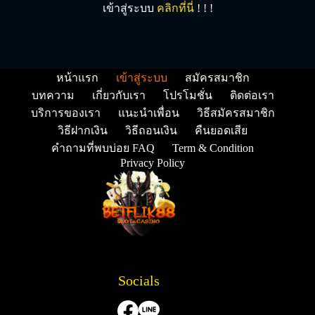
เข้าสู่ระบบ
คลิกที่นี่
! ! !
หน้าแรก
เข้าสู่ระบบ
สมัครสมาชิก
บทความ
เกี่ยวกับเรา
โปรโมชั่น
ติดต่อเรา
บริการของเรา
แนะนำเพื่อน
วิธีสมัครสมาชิก
วิธีฝากเงิน
วิธีถอนเงิน
คืนยอดเสีย
Term & Condition
คำถามที่พบบ่อย FAQ
Privacy Policy
Socials