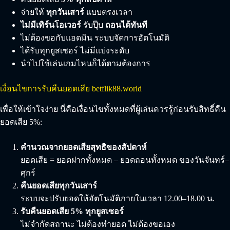
จ่ายให้
ทุกวันเสาร์
แบบตรงเวลา
ไม่มีเทิร์นโอเวอร์
รับปุ๊บ
ถอนได้ทันที
ไม่ต้องขอกับแอดมิน ระบบจัดการอัตโนมัติ
ได้รับทุกยูสเซอร์ ไม่มีแบ่งระดับ
นำไปใช้เล่นเกมไหนก็ได้ตามต้องการ
เงื่อนไขการรับคืนยอดเสีย betflik88.world
เพื่อให้เข้าใจง่าย นี่คือเงื่อนไขทั้งหมดที่ผู้เล่นควรรู้ก่อนรับสิทธิ์คืน
ยอดเสีย 5%:
คำนวณจากยอดเสียสุทธิของสัปดาห์
ยอดเสีย = ยอดฝากทั้งหมด – ยอดถอนทั้งหมด ของวันจันทร์–
ศุกร์
คืนยอดเสียทุกวันเสาร์
ระบบจะปรับยอดให้อัตโนมัติภายในเวลา 12.00–18.00 น.
รับคืนยอดเสีย 5% ทุกยูสเซอร์
ไม่จำกัดสถานะ ไม่ต้องทำยอด ไม่ต้องขอเอง