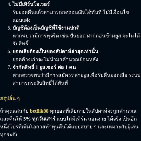
ไม่มีเทิร์นโอเวอร์
รับยอดคืนแล้วสามารถกดถอนเงินได้ทันที ไม่มีเงื่อนไข
แอบแฝง
บัญชีต้องเป็นบัญชีที่ใช้งานปกติ
หากพบว่ามีการทุจริต เช่น ปั่นยอด ฝากถอนข้ามยูส จะไม่ได้
รับสิทธิ์
ยอดเสียต้องเป็นของสัปดาห์ล่าสุดเท่านั้น
ยอดค้างเก่าจะไม่นำมาคำนวณย้อนหลัง
จำกัดสิทธิ์ 1 ยูสเซอร์ ต่อ 1 คน
หากตรวจพบว่ามีการสมัครหลายยูสเพื่อรับคืนยอดเสีย ระบบ
สามารถระงับสิทธิ์ได้ทันที
สรุปสั้น ๆ
ถ้าคุณเล่นกับ
betflik88
ทุกยอดที่เสียภายในสัปดาห์จะถูกคำนวณ
และคืนให้
5% ทุกวันเสาร์
แบบไม่มีเทิร์น ถอนง่าย ได้จริง เป็นอีก
หนึ่งโปรที่เพิ่มโอกาสทำทุนคืนได้แบบสบาย ๆ และเหมาะกับผู้เล่น
ทุกระดับ